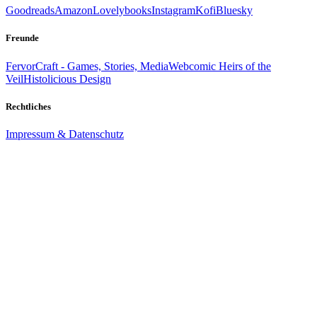
Goodreads
Amazon
Lovelybooks
Instagram
Kofi
Bluesky
Freunde
FervorCraft - Games, Stories, Media
Webcomic Heirs of the
Veil
Histolicious Design
Rechtliches
Impressum & Datenschutz